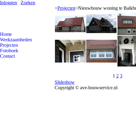
Inloggen
Zoeken
>
Projecten
>
Nieuwbouw woning te Balkb
Home
Werkzaamheden
Projecten
Fotoboek
Contact
1
2
3
Slideshow
Copyright © ave-bouwservice.nl